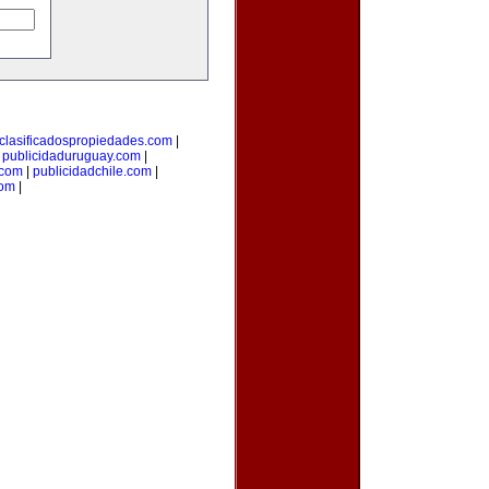
clasificadospropiedades.com
|
|
publicidaduruguay.com
|
.com
|
publicidadchile.com
|
com
|