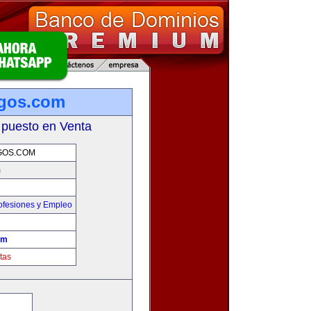
sgos.com
 puesto en Venta
GOS.COM
m
ofesiones y Empleo
om
tas