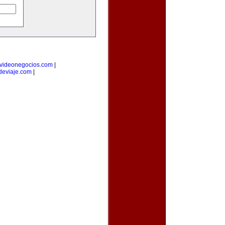
videonegocios.com
|
deviaje.com
|