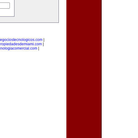
egociostecnologicos.com
|
ropiedadesdemiami.com
|
cnologiacomercial.com
|