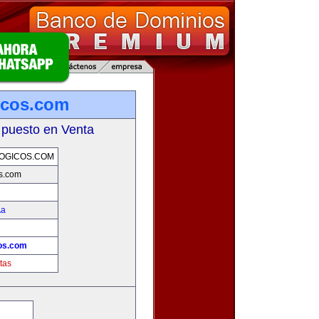
icos.com
 puesto en Venta
OGICOS.COM
s.com
­a
os.com
tas