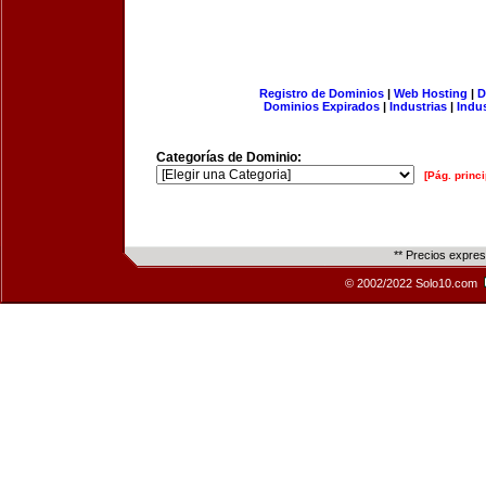
Registro de Dominios
|
Web Hosting
|
D
Dominios Expirados
|
Industrias
|
Indu
Categorías de Dominio:
[Pág. princi
** Precios expre
© 2002/2022 Solo10.com