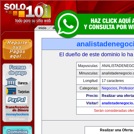
analistadenegoc
El dueño de este dominio lo ha
Mayusculas:
ANALISTADENEGO
Minusculas:
analistadenegocio
Longitud:
17 caracteres
Categorias:
Negocios
,
Profesio
Precio:
Realizar una oferta
Visitar!
analistadenegocio
Serán consideradas ofer
Realizar una Oferta