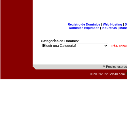
Registro de Dominios
|
Web Hosting
|
D
Dominios Expirados
|
Industrias
|
Indu
Categorías de Dominio:
[Pág. princi
** Precios expre
© 2002/2022 Solo10.com