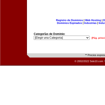
Registro de Dominios
|
Web Hosting
|
D
Dominios Expirados
|
Industrias
|
Indu
Categorías de Dominio:
[Pág. princi
** Precios expre
© 2002/2022 Solo10.com