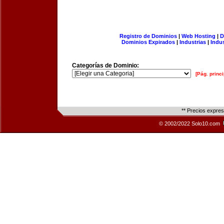
Registro de Dominios
|
Web Hosting
|
D
Dominios Expirados
|
Industrias
|
Indu
Categorías de Dominio:
[Pág. princi
** Precios expre
© 2002/2022 Solo10.com