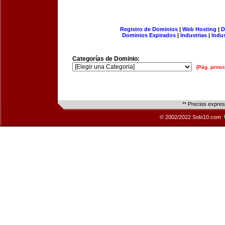
Registro de Dominios
|
Web Hosting
|
D
Dominios Expirados
|
Industrias
|
Indu
Categorías de Dominio:
[Pág. princi
** Precios expre
© 2002/2022 Solo10.com