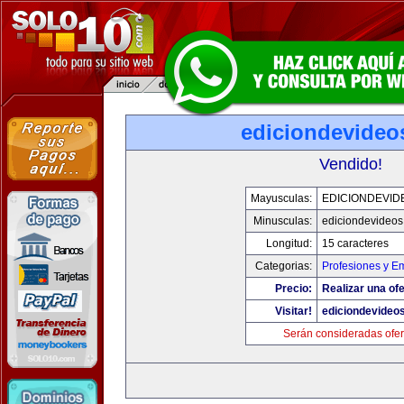
ediciondevideo
Vendido!
Mayusculas:
EDICIONDEVID
Minusculas:
ediciondevideo
Longitud:
15 caracteres
Categorias:
Profesiones y E
Precio:
Realizar una ofe
Visitar!
ediciondevideo
Serán consideradas ofer