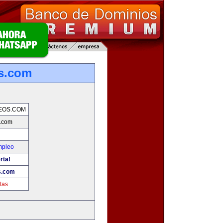
s.com
EOS.COM
s.com
mpleo
rta!
s.com
tas