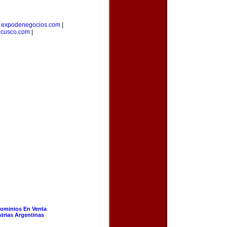
|
expodenegocios.com
|
ecusco.com
|
ominios En Venta
strias Argentinas