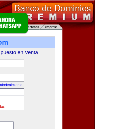
com
 puesto en Venta
ntretenimiento
tas