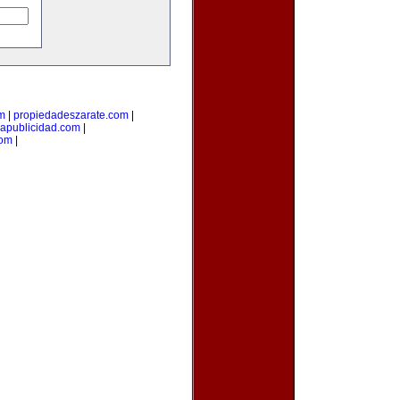
om
|
propiedadeszarate.com
|
iapublicidad.com
|
com
|