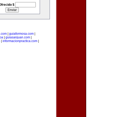
Ofrecido $
s.com
|
guiaformosa.com
|
pa
|
guiasanjuan.com
|
m
|
informacionpractica.com
|