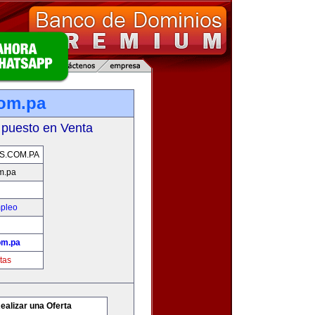
com.pa
 puesto en Venta
S.COM.PA
m.pa
mpleo
om.pa
tas
ealizar una Oferta