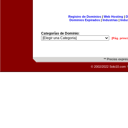
Registro de Dominios
|
Web Hosting
|
D
Dominios Expirados
|
Industrias
|
Indu
Categorías de Dominio:
[Pág. princi
** Precios expre
© 2002/2022 Solo10.com