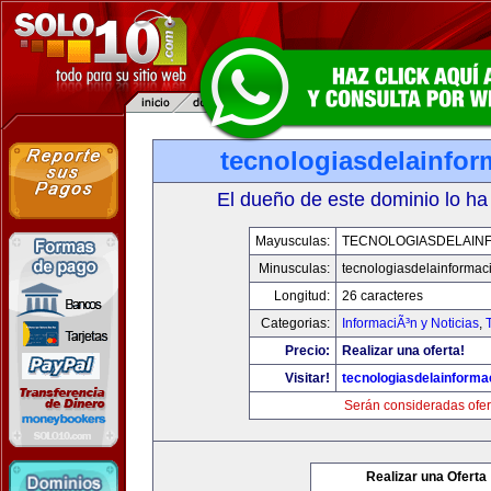
tecnologiasdelainfo
El dueño de este dominio lo ha
Mayusculas:
TECNOLOGIASDELAIN
Minusculas:
tecnologiasdelainformac
Longitud:
26 caracteres
Categorias:
InformaciÃ³n y Noticias
,
Precio:
Realizar una oferta!
Visitar!
tecnologiasdelainforma
Serán consideradas ofer
Realizar una Oferta