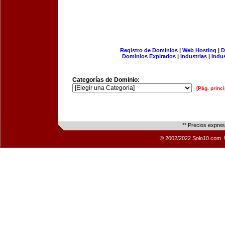
Registro de Dominios
|
Web Hosting
|
D
Dominios Expirados
|
Industrias
|
Indu
Categorías de Dominio:
[Pág. princi
** Precios expre
© 2002/2022 Solo10.com