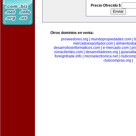
Precio Ofrecido $
Otros dominios en venta:
proveedores.org
|
mundopropiedades.com
|
f
mercadoexportador.com
|
alimentosb
desarrollosinformaticos.com
|
e-mercado.com
|
pr
zonaclientes.com
|
desarrolladores.org
|
guiasalt
foreigntrade.info
|
microelectronica.net
|
clubcom
clubcompras.org
|